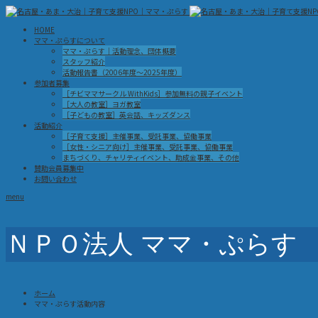
HOME
ママ・ぷらすについて
ママ・ぷらす｜活動理念、団体概要
スタッフ紹介
活動報告書（2006年度～2025年度）
参加者募集
［チビママサークル WithKids］参加無料の親子イベント
［大人の教室］ヨガ教室
［子どもの教室］英会話、キッズダンス
活動紹介
［子育て支援］主催事業、受託事業、協働事業
［女性・シニア向け］主催事業、受託事業、協働事業
まちづくり、チャリティイベント、助成金事業、その他
賛助会員募集中
お問い合わせ
menu
ＮＰＯ法人 ママ・ぷらす
ホーム
ママ・ぷらす活動内容