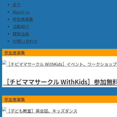
全て
About us
参加者募集
活動紹介
賛助会員
お問い合わせ
参加者募集
［チビママサークル WithKids］参加
参加者募集