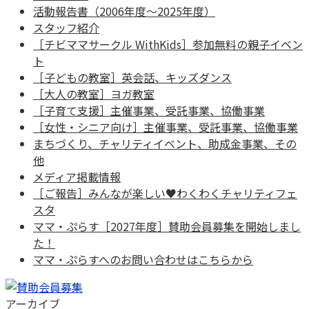
活動報告書（2006年度～2025年度）
スタッフ紹介
［チビママサークル WithKids］参加無料の親子イベン
ト
［子どもの教室］英会話、キッズダンス
［大人の教室］ヨガ教室
［子育て支援］主催事業、受託事業、協働事業
［女性・シニア向け］主催事業、受託事業、協働事業
まちづくり、チャリティイベント、助成金事業、その
他
メディア掲載情報
［ご報告］みんなが楽しい♥わくわくチャリティフェ
スタ
ママ・ぷらす［2027年度］賛助会員募集を開始しまし
た！
ママ・ぷらすへのお問い合わせはこちらから
アーカイブ