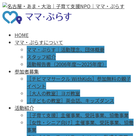
HOME
ママ・ぷらすについて
ママ・ぷらす｜活動理念、団体概要
スタッフ紹介
活動報告書（2006年度～2025年度）
参加者募集
［チビママサークル WithKids］参加無料の親子
イベント
［大人の教室］ヨガ教室
［子どもの教室］英会話、キッズダンス
活動紹介
［子育て支援］主催事業、受託事業、協働事業
［女性・シニア向け］主催事業、受託事業、協働
事業