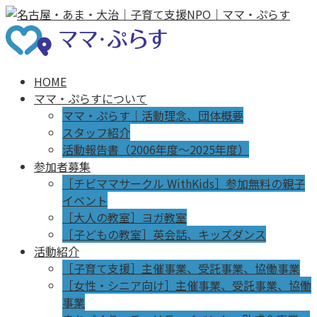
HOME
ママ・ぷらすについて
ママ・ぷらす｜活動理念、団体概要
スタッフ紹介
活動報告書（2006年度～2025年度）
参加者募集
［チビママサークル WithKids］参加無料の親子
イベント
［大人の教室］ヨガ教室
［子どもの教室］英会話、キッズダンス
活動紹介
［子育て支援］主催事業、受託事業、協働事業
［女性・シニア向け］主催事業、受託事業、協働
事業