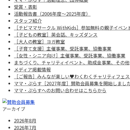
受賞・表彰
活動報告書（2006年度～2025年度）
スタッフ紹介
［チビママサークル WithKids］参加無料の親子イベン
［子どもの教室］英会話、キッズダンス
［大人の教室］ヨガ教室
［子育て支援］主催事業、受託事業、協働事業
［女性・シニア向け］主催事業、受託事業、協働事業
まちづくり、チャリティイベント、助成金事業、その他
メディア掲載情報
［ご報告］みんなが楽しい♥わくわくチャリティフェス
ママ・ぷらす［2027年度］賛助会員募集を開始しまし
ママ・ぷらすへのお問い合わせはこちらから
アーカイブ
2026年8月
2026年7月