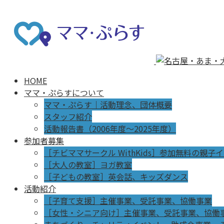
HOME
ママ・ぷらすについて
ママ・ぷらす｜活動理念、団体概要
スタッフ紹介
活動報告書（2006年度～2025年度）
参加者募集
［チビママサークル WithKids］参加無料の親子
［大人の教室］ヨガ教室
［子どもの教室］英会話、キッズダンス
活動紹介
［子育て支援］主催事業、受託事業、協働事業
［女性・シニア向け］主催事業、受託事業、協働