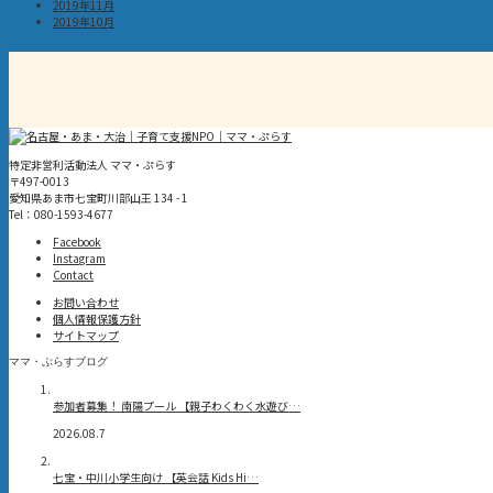
2019年11月
2019年10月
特定非営利活動法人 ママ・ぷらす
〒497-0013
愛知県あま市七宝町川部山王 134 - 1
Tel：080-1593-4677
Facebook
Instagram
Contact
お問い合わせ
個人情報保護方針
サイトマップ
ママ・ぷらすブログ
参加者募集！ 南陽プール 【親子わくわく水遊び…
2026.08.7
七宝・中川小学生向け 【英会話 Kids Hi…