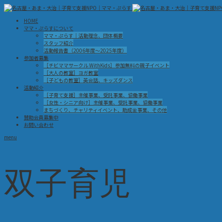
HOME
ママ・ぷらすについて
ママ・ぷらす｜活動理念、団体概要
スタッフ紹介
活動報告書（2006年度～2025年度）
参加者募集
［チビママサークル WithKids］参加無料の親子イベント
［大人の教室］ヨガ教室
［子どもの教室］英会話、キッズダンス
活動紹介
［子育て支援］主催事業、受託事業、協働事業
［女性・シニア向け］主催事業、受託事業、協働事業
まちづくり、チャリティイベント、助成金事業、その他
賛助会員募集中
お問い合わせ
menu
双子育児