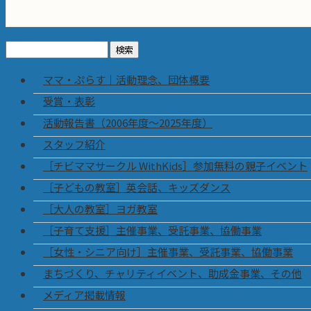
検
索:
ママ・ぷらす｜活動理念、団体概要
受賞・表彰
活動報告書（2006年度～2025年度）
スタッフ紹介
［チビママサークル WithKids］参加無料の親子イベント
［子どもの教室］英会話、キッズダンス
［大人の教室］ヨガ教室
［子育て支援］主催事業、受託事業、協働事業
［女性・シニア向け］主催事業、受託事業、協働事業
まちづくり、チャリティイベント、助成金事業、その他
メディア掲載情報