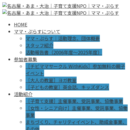
HOME
ママ・ぷらすについて
ママ・ぷらす｜活動理念、団体概要
スタッフ紹介
活動報告書（2006年度～2025年度）
参加者募集
［チビママサークル WithKids］参加無料の親子
イベント
［大人の教室］ヨガ教室
［子どもの教室］英会話、キッズダンス
活動紹介
［子育て支援］主催事業、受託事業、協働事業
［女性・シニア向け］主催事業、受託事業、協働
事業
まちづくり、チャリティイベント、助成金事業、
その他