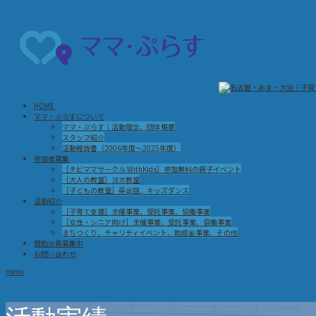
HOME
ママ・ぷらすについて
ママ・ぷらす｜活動理念、団体概要
スタッフ紹介
活動報告書（2006年度～2025年度）
参加者募集
［チビママサークル WithKids］参加無料の親子イベント
［大人の教室］ヨガ教室
［子どもの教室］英会話、キッズダンス
活動紹介
［子育て支援］主催事業、受託事業、協働事業
［女性・シニア向け］主催事業、受託事業、協働事業
まちづくり、チャリティイベント、助成金事業、その他
賛助会員募集中
お問い合わせ
menu