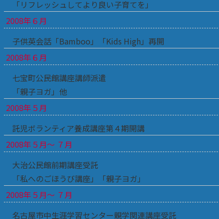
「リフレッシュしてより良い子育てを」
2008年６月
子供英会話「Bamboo」「Kids High」再開
2008年６月
七宝町公民館講座講師派遣
「親子ヨガ」他
2008年５月
託児ボランティア養成講座第４期開講
2008年５月～ ７月
大治公民館前期講座受託
「私へのごほうび講座」「親子ヨガ」
2008年５月～ ７月
名古屋市中生涯学習センター親学関連講座受託