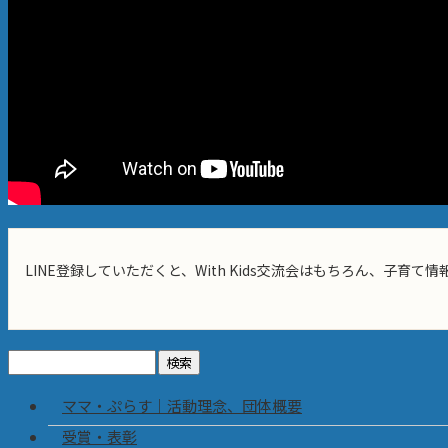
LINE登録していただくと、With Kids交流会はもちろん、子育
検
索:
ママ・ぷらす｜活動理念、団体概要
受賞・表彰