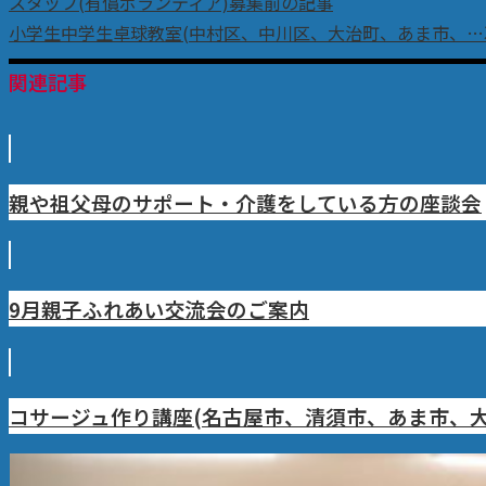
スタッフ(有償ボランティア)募集
前の記事
小学生中学生卓球教室(中村区、中川区、大治町、あま市、…
関連記事
親や祖父母のサポート・介護をしている方の座談会
9月親子ふれあい交流会のご案内
コサージュ作り講座(名古屋市、清須市、あま市、大