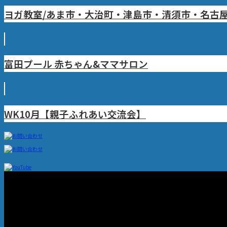
ヨガ教室/あま市・大治町・津島市・清須市・名古
富田プール 赤ちゃん&ママサロン
WK10月【親子ふれあい交流会】