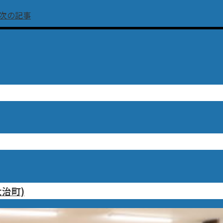
次の記事
治町)