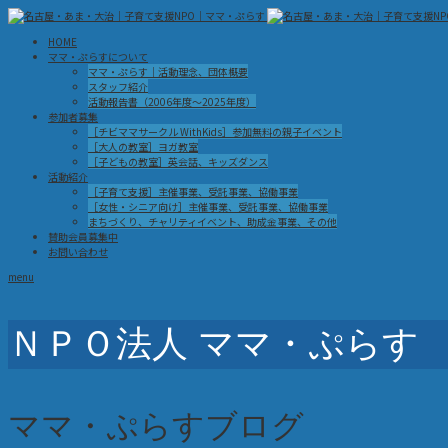
HOME
ママ・ぷらすについて
ママ・ぷらす｜活動理念、団体概要
スタッフ紹介
活動報告書（2006年度～2025年度）
参加者募集
［チビママサークル WithKids］参加無料の親子イベント
［大人の教室］ヨガ教室
［子どもの教室］英会話、キッズダンス
活動紹介
［子育て支援］主催事業、受託事業、協働事業
［女性・シニア向け］主催事業、受託事業、協働事業
まちづくり、チャリティイベント、助成金事業、その他
賛助会員募集中
お問い合わせ
menu
ＮＰＯ法人 ママ・ぷらす
ママ・ぷらすブログ